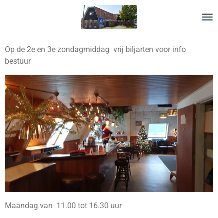
Ga
direct
naar
de
Op de 2e en 3e zondagmiddag vrij biljarten voor info
hoofdinhoud
bestuur
Maandag van 11.00 tot 16.30 uur